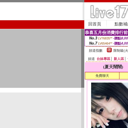
回首頁
點數補
恭喜五月份消費排行前
No.3
-贈點
8,0
LV76835**
No.7
-贈點
4,0
LV65464**
頻道指數
限制級(火
頻道
台妹專區
│
新人區
│
(夏天鬧鬧)
免費聊天