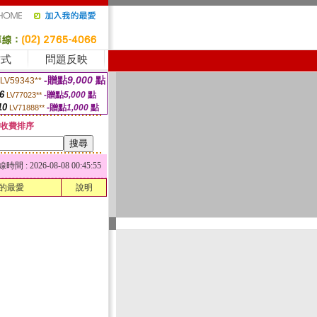
方式
問題反映
-贈點
9,000
點
LV59343**
6
-贈點
5,000
點
LV77023**
10
-贈點
1,000
點
LV71888**
收費排序
 : 2026-08-08 00:45:55
的最愛
說明