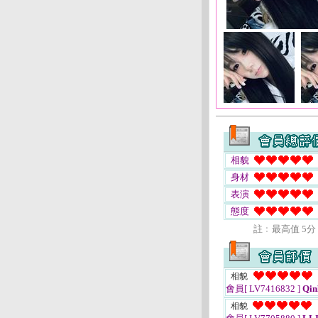
相貌
身材
表演
態度
註﹕最高值 5分
相貌
會員[ LV7416832 ]
Qin
相貌