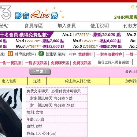
給站
會員專區
加入會員
使用說明
付款
十名會員 獲得免費點數~
No.1
-贈點
10,000
點
No.2
LV72973**
No.4
No.5
No.
00
點
-贈點
7,000
點
-贈點
6,000
點
LV27620**
LV52777**
No.8
No.9
No.
00
點
-贈點
3,000
點
-贈點
2,000
點
LV76847**
LV69831**
辣)
輔導級(曖昧)
普通級(清純)
排序
業績排行
│
一對多收費排序
│
一對一
搜尋主持人網名/編號：
一對一視訊區
│
一對多視訊區
│
免費聊天區
│
免費視訊區
最近上線時間
進入包廂
送禮
給主持人打分數
加到我
免費文字聊天: 必需付費才可聊天
一對多視訊聊天: 每分鐘 5 點
一對一視訊聊天: 每分鐘 20 點
性別: 女性
年齡: 26 歲
血型: B型
身高: 168 公分(cm)