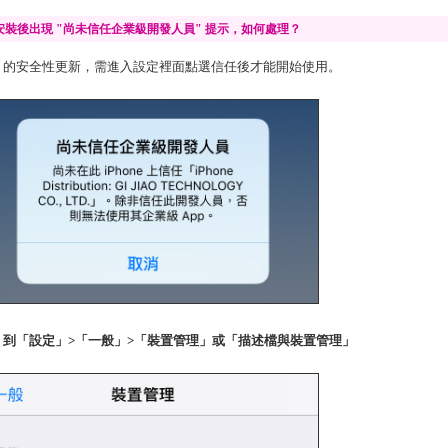
9 安裝後出現 "尚未信任企業級開發人員" 提示，如何處理？
OS9 的安全性更新，需進入設定裡面點選信任後才能開始使用。
P1. 到「設定」>「一般」>「裝置管理」或「描述檔與裝置管理」