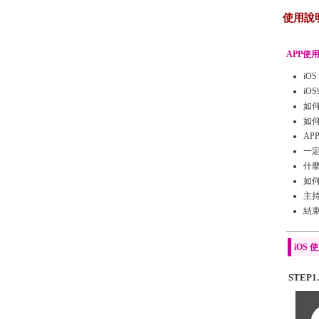
使用說
APP使
i
iO
如
如
AP
一
什
如
主
結
iOS
STEP