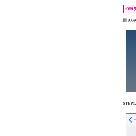
iOS
因 i
STE