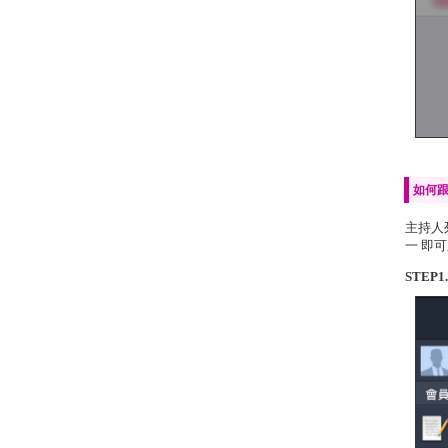
如何
主持人
一 即
STEP