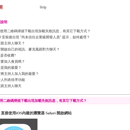
明
Help
用說明
OS 使用二維碼掃描下載出現加載失敗訊息，有其它下載方式？
S9 安裝後出現 "尚未信任企業級開發人員" 提示，如何處理？
何跟主持人聊天？
何開啟自己的視訊、麥克風跟對方聊天？
P是否收費?
定要加入會員嗎？
麼是我的最愛？
何將主持人加入我的最愛？
持人列表排序功能
束跟主持人聊天
 使用二維碼掃描下載出現加載失敗訊息，有其它下載方式？
1. 直接使用iOS內建的瀏覽器 Safari 開啟網站